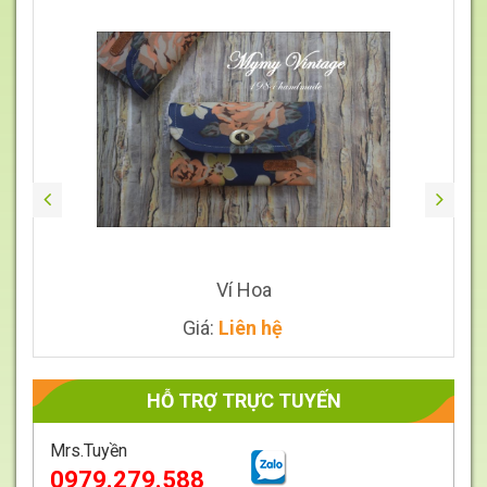
Giá
Liên
hệ
Ví Hoa
Giá:
Liên hệ
HỖ TRỢ TRỰC TUYẾN
Mrs.Tuyền
0979.279.588