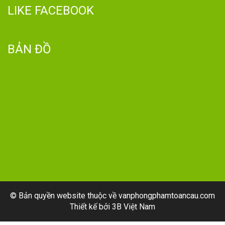
LIKE FACEBOOK
BẢN ĐỒ
© Bản quyền website thuộc về vanphongphamtoancau.com
Thiết kế bởi
3B Việt Nam