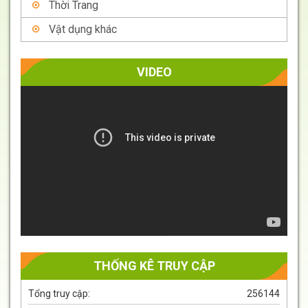
Thời Trang
Vật dụng khác
VIDEO
Trình
chơi
Video
THỐNG KÊ TRUY CẬP
Tổng truy cập:
256144