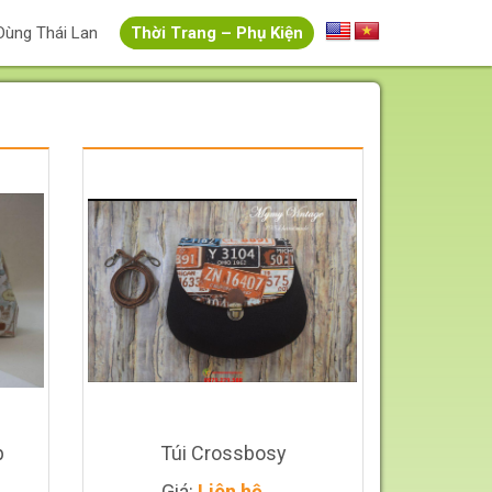
Dùng Thái Lan
Thời Trang – Phụ Kiện
p
Túi Crossbosy
Giá:
Liên hệ