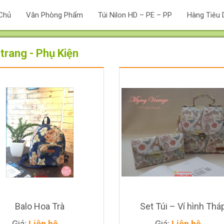
Chủ
Văn Phòng Phẩm
Túi Nilon HD – PE – PP
Hàng Tiêu 
 trang - Phụ Kiện
Giá
Liên
hệ
Giá
Liên
hệ
Balo Hoa Trà
Set Túi – Ví hình Thá
Giá:
Liên hệ
Giá:
Liên hệ