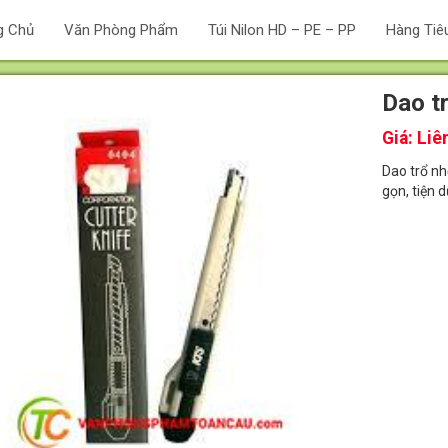
g Chủ
Văn Phòng Phẩm
Túi Nilon HD – PE – PP
Hàng Tiê
Dao t
Giá:
Liê
Dao trổ nh
gọn, tiện 