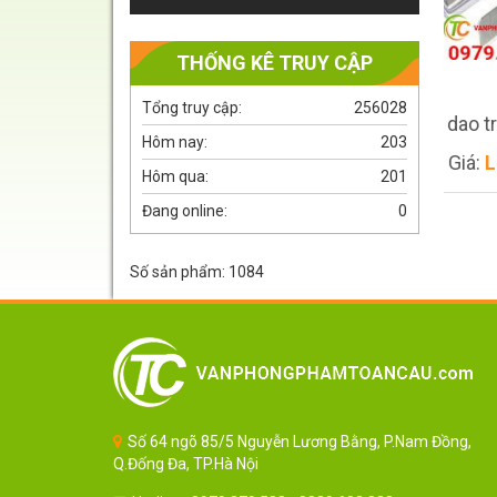
THỐNG KÊ TRUY CẬP
Tổng truy cập:
256028
Dao trổ Deli 2042
Lưỡi dao trổ to SDI-140
Hôm nay:
203
Giá:
Liên hệ
Giá:
Liên hệ
Hôm qua:
201
Đang online:
0
Số sản phẩm: 1084
Giá
Liên
Giá
Liên
hệ
hệ
Số 64 ngõ 85/5 Nguyễn Lương Bằng, P.Nam Đồng,
Q.Đống Đa, TP.Hà Nội