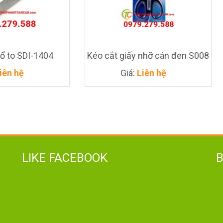
4
Kéo cắt giấy nhỡ cán đen S008
Dao 
Giá:
Liên hệ
Giá
LIKE FACEBOOK
Giá
Liên
hệ