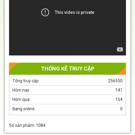
Video
THỐNG KÊ TRUY CẬP
Tổng truy cập:
256550
Hôm nay:
141
Hôm qua:
154
Đang online:
0
Số sản phẩm: 1084