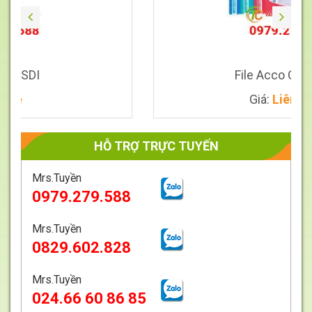
File Acco Q325 Xifu
Giá:
Liên hệ
HỖ TRỢ TRỰC TUYẾN
Mrs.Tuyền
0979.279.588
Giá
Liên
hệ
Mrs.Tuyền
0829.602.828
Mrs.Tuyền
024.66 60 86 85