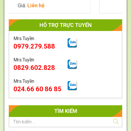
Liên hệ
Giá:
Liên
HỖ TRỢ TRỰC TUYẾN
Mrs.Tuyền
0979.279.588
Mrs.Tuyền
0829.602.828
Mrs.Tuyền
024.66 60 86 85
TÌM KIẾM