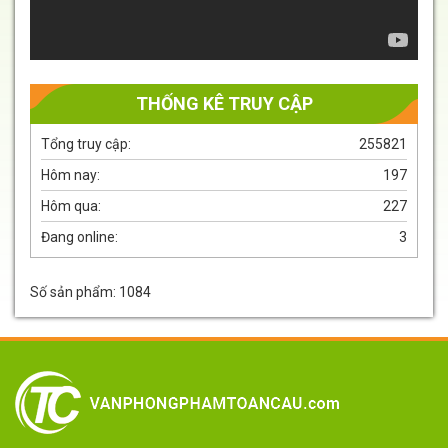
THỐNG KÊ TRUY CẬP
Tổng truy cập:
255821
Hôm nay:
197
Hôm qua:
227
Đang online:
3
Số sản phẩm: 1084