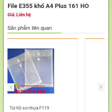
File E355 khổ A4 Plus 161 HO
Giá:
Liên hệ
Sản phẩm liên quan
Giá
Liên
hệ
sơ nhựa F119
Semilỗ dày 