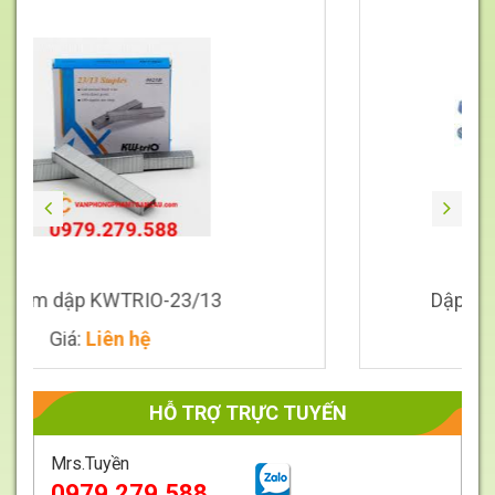
TRIO-23/13
Dập ghim số 10 Plus
n hệ
Giá:
Liên hệ
HỖ TRỢ TRỰC TUYẾN
Mrs.Tuyền
0979.279.588