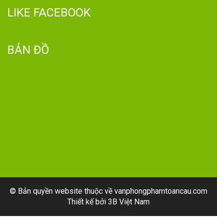
LIKE FACEBOOK
BẢN ĐỒ
© Bản quyền website thuộc về vanphongphamtoancau.com
Thiết kế bởi
3B Việt Nam