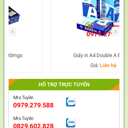
gs
Giấy in A4 Double A ĐL70mgs
Giá:
Liên hệ
HỖ TRỢ TRỰC TUYẾN
Mrs.Tuyền
0979.279.588
Giá
Liên
Mrs.Tuyền
hệ
0829.602.828