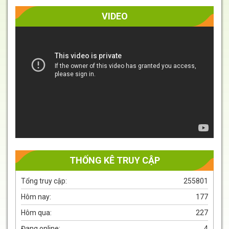
VIDEO
Trình
chơi
Video
THỐNG KÊ TRUY CẬP
Tổng truy cập:
255801
Hôm nay:
177
Hôm qua:
227
Đang online:
4