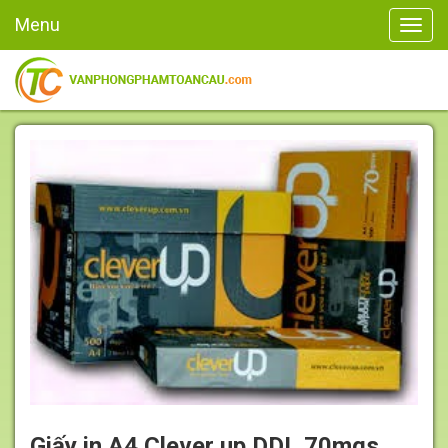
Menu
Giấy in A4 Clever up DDL 70mgs