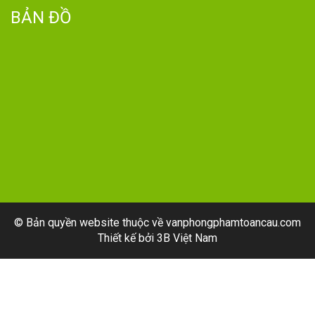
BẢN ĐỒ
© Bản quyền website thuộc về vanphongphamtoancau.com
Thiết kế bởi
3B Việt Nam