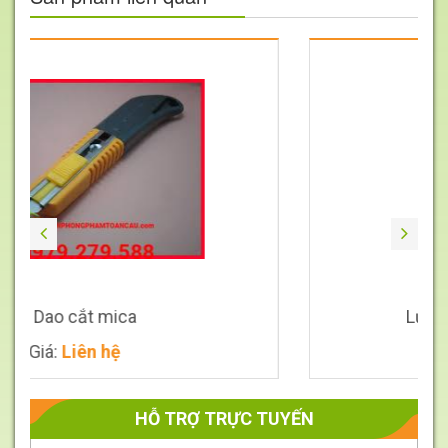
mica
Lưỡi dao trổ bé SD
hệ
Giá:
Liên hệ
HỖ TRỢ TRỰC TUYẾN