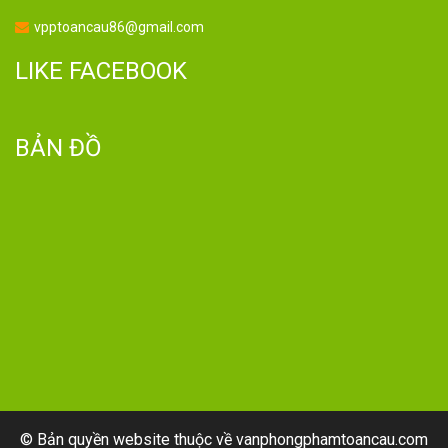
vpptoancau86@gmail.com
LIKE FACEBOOK
BẢN ĐỒ
© Bản quyền website thuộc về vanphongphamtoancau.com