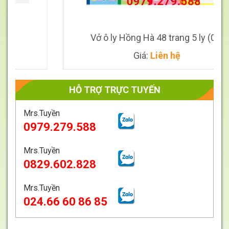
Vở ô ly Hồng Hà 48 trang 5 ly (0510)
Giá:
Liên hệ
HỖ TRỢ TRỰC TUYẾN
Mrs.Tuyền
0979.279.588
Mrs.Tuyền
Giá
Liên
0829.602.828
hệ
Mrs.Tuyền
024.66 60 86 85