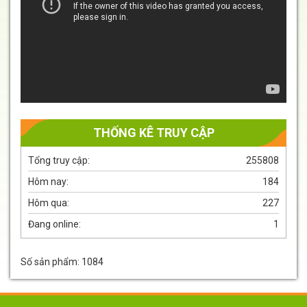
THỐNG KÊ TRUY CẬP
Tổng truy cập:
255808
Hôm nay:
184
Hôm qua:
227
Đang online:
1
Số sản phẩm: 1084