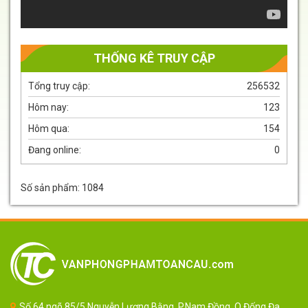
THỐNG KÊ TRUY CẬP
Tổng truy cập:
256532
Hôm nay:
123
Hôm qua:
154
Đang online:
0
Số sản phẩm: 1084
Số 64 ngõ 85/5 Nguyễn Lương Bằng, P.Nam Đồng, Q.Đống Đa,