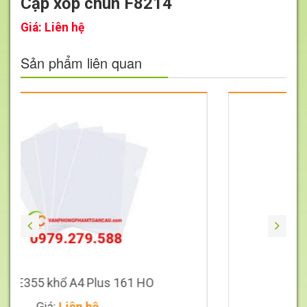
Cặp xốp chun F8214
Giá:
Liên hệ
Sản phẩm liên quan
Giá
Liên
hệ
4 Plus 161 HO
File treo nh
n hệ
Giá:
Liên hệ