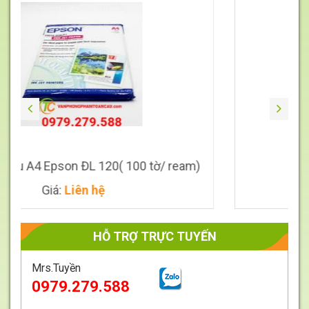
Giá
Liên
hệ
 ĐL 120( 100 tờ/ ream)
Cặp xốp chun
ên hệ
Giá:
Liên 
HỖ TRỢ TRỰC TUYẾN
Mrs.Tuyền
0979.279.588