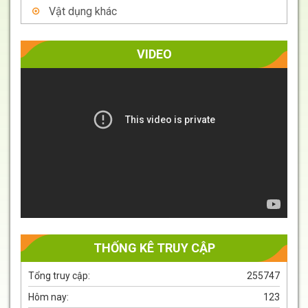
Vật dụng khác
VIDEO
Trình
chơi
Video
THỐNG KÊ TRUY CẬP
Tổng truy cập:
255747
Hôm nay:
123