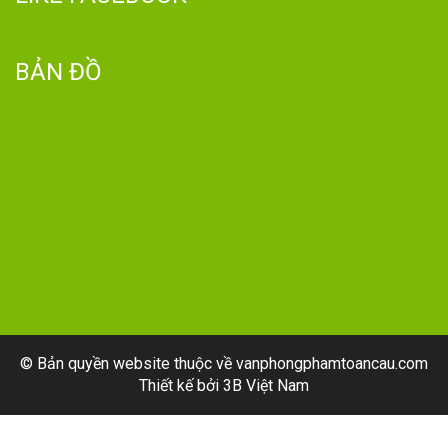
BẢN ĐỒ
© Bản quyền website thuộc về vanphongphamtoancau.com
Thiết kế bởi
3B Việt Nam